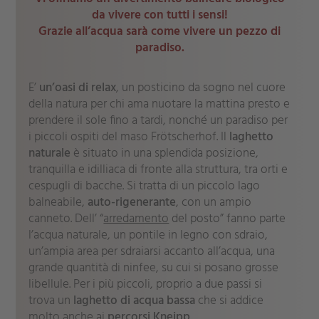
da vivere con tutti i sensi!
Grazie all’acqua sarà come vivere un pezzo di
paradiso.
E’
un’oasi di relax
, un posticino da sogno nel cuore
della natura per chi ama nuotare la mattina presto e
prendere il sole fino a tardi, nonché un paradiso per
i piccoli ospiti del maso Frötscherhof. Il
laghetto
naturale
è situato in una splendida posizione,
tranquilla e idilliaca di fronte alla struttura, tra orti e
cespugli di bacche. Si tratta di un piccolo lago
balneabile,
auto-rigenerante
, con un ampio
canneto. Dell’ “
arredamento
del posto” fanno parte
l’acqua naturale, un pontile in legno con sdraio,
un’ampia area per sdraiarsi accanto all’acqua, una
grande quantità di ninfee, su cui si posano grosse
libellule. Per i più piccoli, proprio a due passi si
trova un
laghetto di acqua bassa
che si addice
molto anche ai
percorsi Kneipp
.