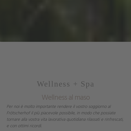
Wellness + Spa
Wellness al maso
Per noi è molto importante rendere il vostro soggiorno al
Frötscherhof il più piacevole possibile, in modo che possiate
tornare alla vostra vita lavorativa quotidiana rilassati e rinfrescati,
e con ottimi ricordi.