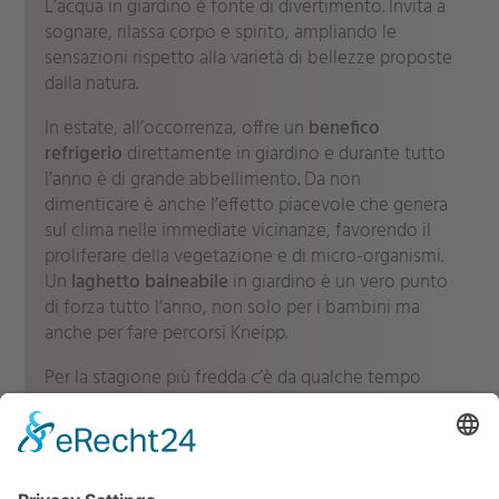
L’acqua in giardino è fonte di divertimento. Invita a
sognare, rilassa corpo e spirito, ampliando le
sensazioni rispetto alla varietà di bellezze proposte
dalla natura.
In estate, all’occorrenza, offre un
benefico
refrigerio
direttamente in giardino e durante tutto
l’anno è di grande abbellimento. Da non
dimenticare è anche l’effetto piacevole che genera
sul clima nelle immediate vicinanze, favorendo il
proliferare della vegetazione e di micro-organismi.
Un
laghetto balneabile
in giardino è un vero punto
di forza tutto l’anno, non solo per i bambini ma
anche per fare percorsi Kneipp.
Per la stagione più fredda c’è da qualche tempo
una casetta-capanna che ospita una sauna nei
pressi del laghetto. La vista panoramica si estende a
perdita d’occhio. Godetevi e lasciatevi coccolare. Il
laghetto offre anche la possibilità di usarlo come