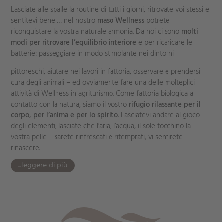
Lasciate alle spalle la routine di tutti i giorni, ritrovate voi stessi e
sentitevi bene … nel nostro
maso Wellness
potrete
riconquistare la vostra naturale armonia. Da noi ci sono
molti
modi per ritrovare l’equilibrio interiore
e per ricaricare le
batterie: passeggiare in modo stimolante nei dintorni
pittoreschi, aiutare nei lavori in fattoria, osservare e prendersi
cura degli animali – ed ovviamente fare una delle molteplici
attività di Wellness in agriturismo. Come fattoria biologica a
contatto con la natura, siamo il vostro
rifugio
rilassante per il
corpo, per l‘anima e per lo spirito
. Lasciatevi andare al gioco
degli elementi, lasciate che l’aria, l’acqua, il sole tocchino la
vostra pelle – sarete rinfrescati e ritemprati, vi sentirete
rinascere.
...leggere di più