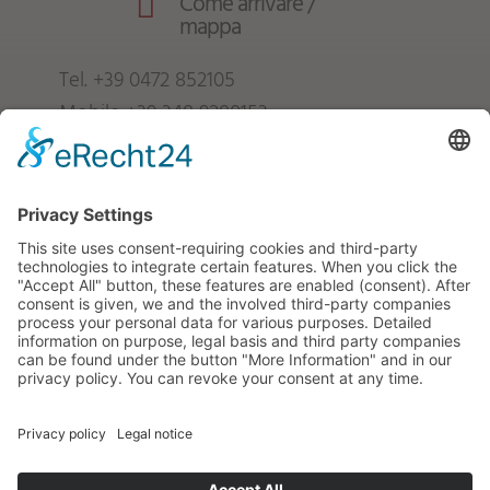
Come arrivare /

mappa
Tel.
+39 0472 852105
Mobile
+39 348 9280153
info@froetscherhof.com
P.IVA: IT01247840216