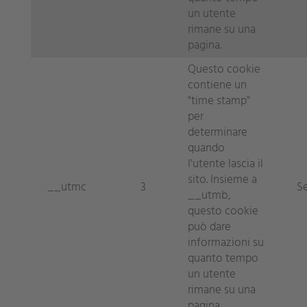
un utente
rimane su una
pagina.
Questo cookie
contiene un
"time stamp"
per
determinare
quando
l'utente lascia il
sito. Insieme a
__utmc
3
S
__utmb,
questo cookie
può dare
informazioni su
quanto tempo
un utente
rimane su una
pagina.