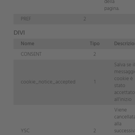
della
pagina.
PREF
2
DIVI
Nome
Tipo
Descrizi
CONSENT
2
Salva se il
messaggi
cookie è
cookie_notice_accepted
1
stato
accettato
all'inizio
Viene
cancellat
alla
YSC
2
successiv