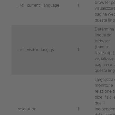
browser pe
_icl_current_language
1
visualizzare
pagina web
questa lin
Determina 
lingua del
browser
(tramite
_icl_visitor_lang_js
1
JavaScript)
visualizzare
pagina web
questa lin
Larghezza 
monitor e
relazione tr
pixel fisici 
quelli
resolution
1
indipenden