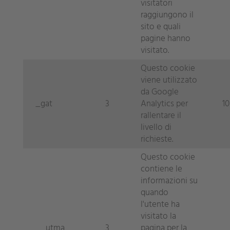
visitatori
raggiungono il
sito e quali
pagine hanno
visitato.
Questo cookie
viene utilizzato
da Google
_gat
3
Analytics per
10
rallentare il
livello di
richieste.
Questo cookie
contiene le
informazioni su
quando
l'utente ha
visitato la
__utma
3
pagina per la