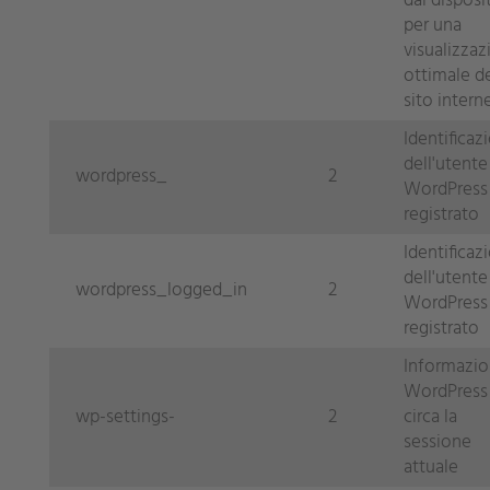
dal disposi
per una
visualizzaz
ottimale d
sito intern
Identificaz
dell'utente
wordpress_
2
WordPress
registrato
Identificaz
dell'utente
wordpress_logged_in
2
WordPress
registrato
Informazio
WordPress
wp-settings-
2
circa la
sessione
attuale