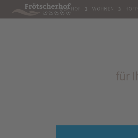
DER HOF
WOHNEN
HOF
für 