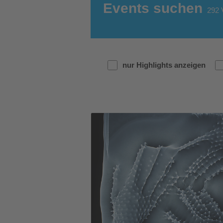
Events suchen
292
V
nur Highlights anzeigen