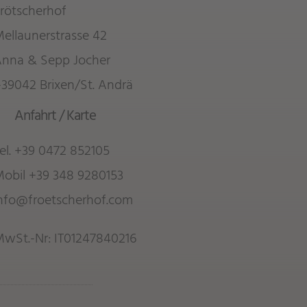
rötscherhof
ellaunerstrasse 42
nna & Sepp Jocher
-39042 Brixen/St. Andrä
Anfahrt / Karte
el.
+39 0472 852105
Mobil
+39 348 9280153
nfo@froetscherhof.com
wSt.-Nr: IT01247840216