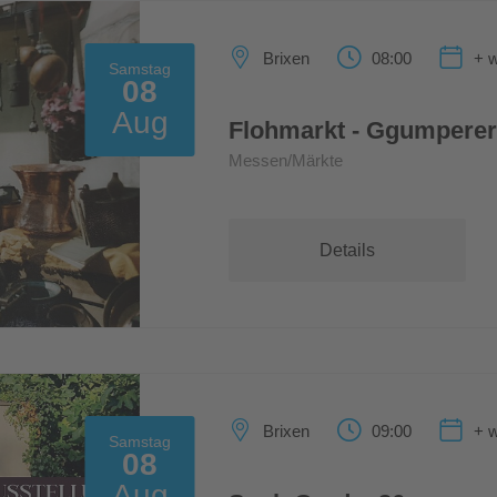
Brixen
08:00
+ w
Samstag
08
Aug
Flohmarkt - Ggumpere
Messen/Märkte
Details
Brixen
09:00
+ w
Samstag
08
Aug