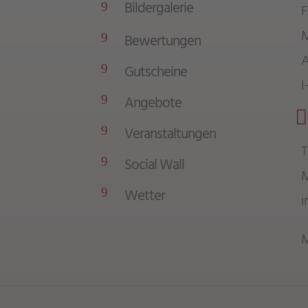
Bildergalerie
9
F
M
Bewertungen
9
A
Gutscheine
9
I
Angebote
9

Veranstaltungen
9
T
Social Wall
9
Wetter
9
i
M